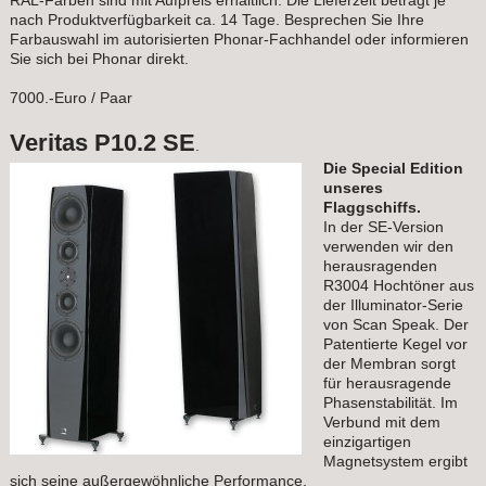
RAL-Farben sind mit Aufpreis erhältlich. Die Lieferzeit beträgt je
nach Produktverfügbarkeit ca. 14 Tage. Besprechen Sie Ihre
Farbauswahl im autorisierten Phonar-Fachhandel oder informieren
Sie sich bei Phonar direkt.
7000.-Euro / Paar
Veritas P10.2 SE
.
Die Special Edition
unseres
Flaggschiffs.
In der SE-Version
verwenden wir den
herausragenden
R3004 Hochtöner aus
der Illuminator-Serie
von Scan Speak. Der
Patentierte Kegel vor
der Membran sorgt
für herausragende
Phasenstabilität. Im
Verbund mit dem
einzigartigen
Magnetsystem ergibt
sich seine außergewöhnliche Performance.